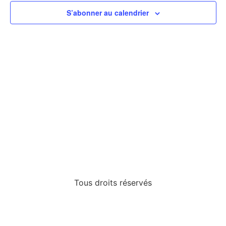
de
S’abonner au calendrier
vues
Évèn
Tous droits réservés