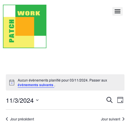
Aucun évènements planifié pour 03/11/2024. Passer aux
Notice
évènements suivants
.
Rech
Na
11/3/2024
Recherche
Jour
Sélectionnez
de
et
une
date.
vu
Jour précédent
Jour suivant
navig
Év