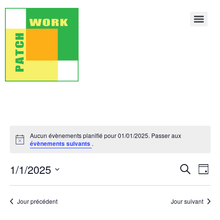
Aucun évènements planifié pour 01/01/2025. Passer aux
Notice
évènements suivants
.
Rech
Na
1/1/2025
Recherche
Jour
Sélectionnez
de
et
une
date.
vu
Jour précédent
Jour suivant
navig
Év