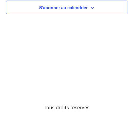
de
S’abonner au calendrier
vues
Évèn
Tous droits réservés