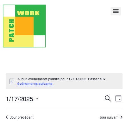
Aucun évènements planifié pour 17/01/2025. Passer aux
Notice
évènements suivants
.
Rech
Na
1/17/2025
Recherche
Jour
Sélectionnez
de
et
une
date.
vu
Jour précédent
Jour suivant
navig
Év