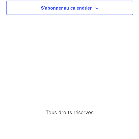
de
S’abonner au calendrier
vues
Évèn
Tous droits réservés