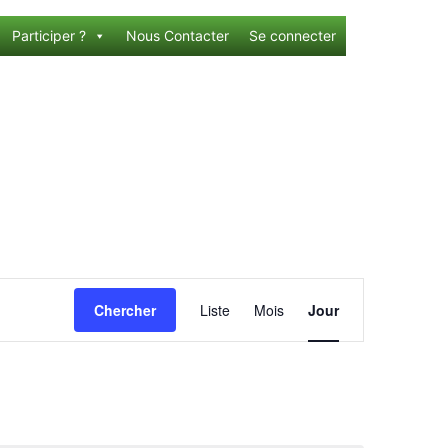
Participer ?
Nous Contacter
Se connecter
Navigation
Chercher
Liste
Mois
Jour
de
vues
Évènement