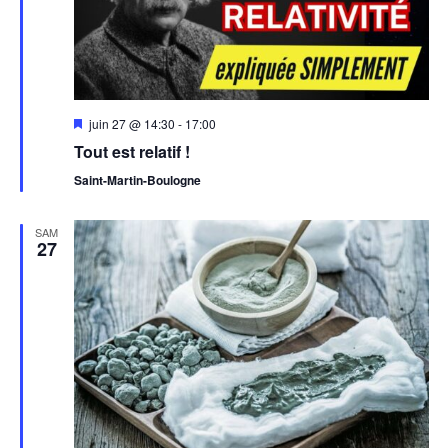
Évèn
Mis
juin 27 @ 14:30
-
17:00
en
Tout est relatif !
avant
Saint-Martin-Boulogne
SAM
27