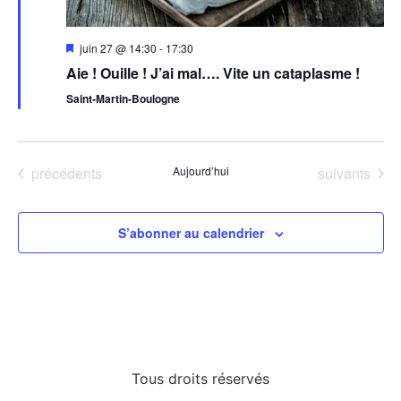
Mis
juin 27 @ 14:30
-
17:30
en
Aie ! Ouille ! J’ai mal…. Vite un cataplasme !
avant
Saint-Martin-Boulogne
Évènements
Évènements
précédents
Aujourd’hui
suivants
S’abonner au calendrier
Tous droits réservés