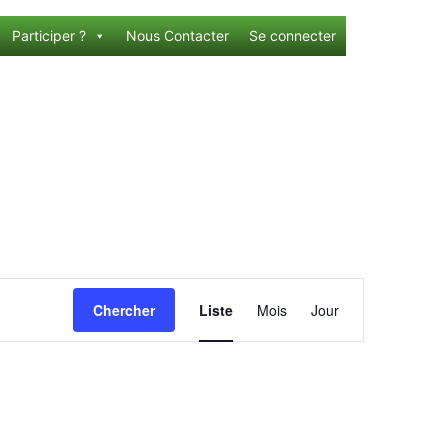
Participer ?
Nous Contacter
Se connecter
Navigation
Chercher
Liste
Mois
Jour
de
vues
Évènement