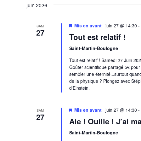
vues
date.
juin 2026
Évènements
Mis en avant
juin 27 @ 14:30
-
SAM
27
Tout est relatif !
Saint-Martin-Boulogne
Tout est relatif ! Samedi 27 Juin
Goûter scientifique partagé 5€ pour
sembler une éternité...surtout quand
de la physique ? Plongez avec Stéph
d'Einstein.
Mis en avant
juin 27 @ 14:30
-
SAM
27
Aie ! Ouille ! J’ai 
Saint-Martin-Boulogne